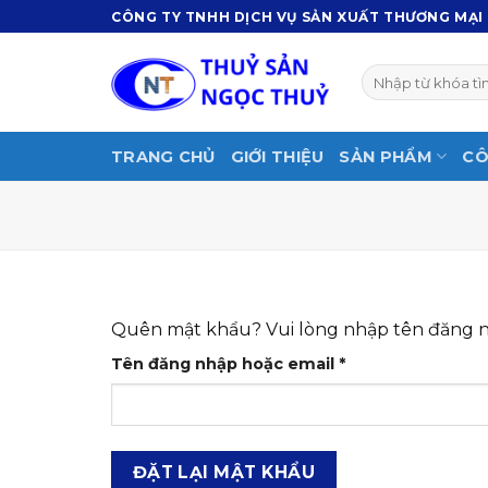
Skip
CÔNG TY TNHH DỊCH VỤ SẢN XUẤT THƯƠNG MẠI
to
content
Tìm
kiếm:
TRANG CHỦ
GIỚI THIỆU
SẢN PHẨM
CÔ
Quên mật khẩu? Vui lòng nhập tên đăng nhậ
Bắt
Tên đăng nhập hoặc email
*
buộc
ĐẶT LẠI MẬT KHẨU