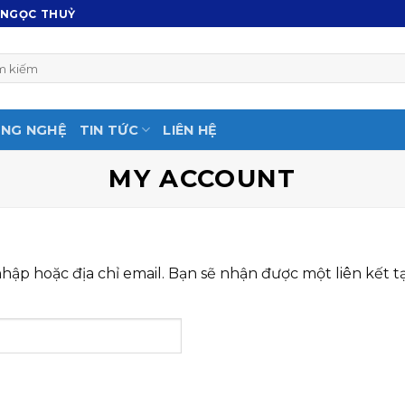
 NGỌC THUỶ
NG NGHỆ
TIN TỨC
LIÊN HỆ
MY ACCOUNT
p hoặc địa chỉ email. Bạn sẽ nhận được một liên kết t