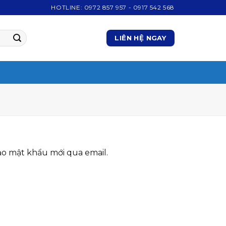
HOTLINE:
0972 857 957
-
0917 542 568
LIÊN HỆ NGAY
ạo mật khẩu mới qua email.