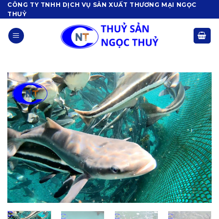
Skip
CÔNG TY TNHH DỊCH VỤ SẢN XUẤT THƯƠNG MẠI NGỌC
THUỶ
to
content