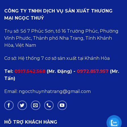
CÔNG TY TNHH DỊCH VỤ SẢN XUẤT THƯƠNG
MẠI NGỌC THUỶ
Trụ sở: Số 7 Phúc Sơn, tổ 16 Trường Phúc, Phường
Vĩnh Phước, Thành phố Nha Trang, Tỉnh Khánh
Hòa, Việt Nam
Cơ sở: Hệ thống 7 cơ sở sản xuất tại Khánh Hòa
Tel:
0
917.542.568
(Mr. Đặng) -
0972.857.957
(Mr.
Tấn)
Email: ngocthuynhatrang@gmail.com
HỖ TRỢ KHÁCH HÀNG