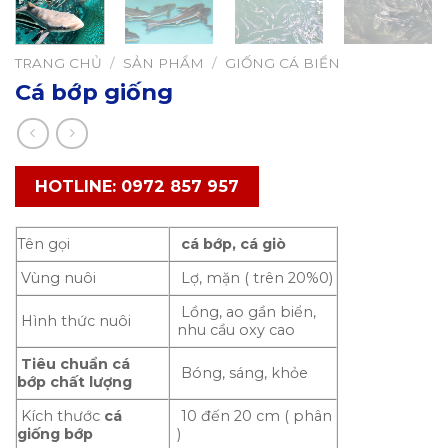
TRANG CHỦ
/
SẢN PHẨM
/
GIỐNG CÁ BIỂN
Cá bớp giống
HOTLINE: 0972 857 957
Tên gọi
cá bớp, cá giò
Vùng nuôi
Lợ, mặn ( trên 20%0)
Lồng, ao gần biển,
Hình thức nuôi
nhu cầu oxy cao
Tiêu chuẩn cá
Bóng, sáng, khỏe
bớp chất lượng
Kích thước
cá
10 đến 20 cm ( phân
giống bớp
)