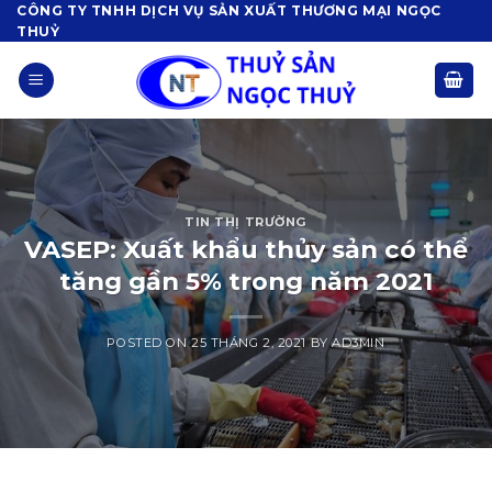
Skip
CÔNG TY TNHH DỊCH VỤ SẢN XUẤT THƯƠNG MẠI NGỌC
THUỶ
to
content
TIN THỊ TRƯỜNG
VASEP: Xuất khẩu thủy sản có thể
tăng gần 5% trong năm 2021
POSTED ON
25 THÁNG 2, 2021
BY
AD3MIN