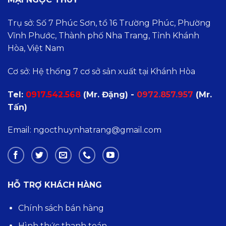
Trụ sở: Số 7 Phúc Sơn, tổ 16 Trường Phúc, Phường
Vĩnh Phước, Thành phố Nha Trang, Tỉnh Khánh
Hòa, Việt Nam
Cơ sở: Hệ thống 7 cơ sở sản xuất tại Khánh Hòa
Tel:
0
917.542.568
(Mr. Đặng) -
0972.857.957
(Mr.
Tấn)
Email: ngocthuynhatrang@gmail.com
HỖ TRỢ KHÁCH HÀNG
Chính sách bán hàng
Hình thức thanh toán