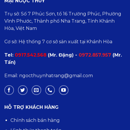
MẠI NGỌC THUỶ
Trụ sở: Số 7 Phúc Sơn, tổ 16 Trường Phúc, Phường
Vĩnh Phước, Thành phố Nha Trang, Tỉnh Khánh
Hòa, Việt Nam
Cơ sở: Hệ thống 7 cơ sở sản xuất tại Khánh Hòa
Tel:
0
917.542.568
(Mr. Đặng) -
0972.857.957
(Mr.
Tấn)
Email: ngocthuynhatrang@gmail.com
HỖ TRỢ KHÁCH HÀNG
Chính sách bán hàng