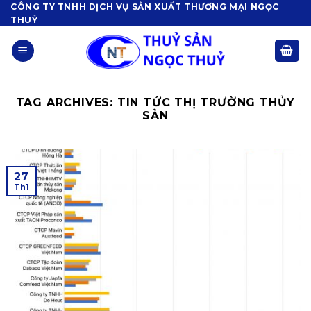
Skip
CÔNG TY TNHH DỊCH VỤ SẢN XUẤT THƯƠNG MẠI NGỌC
THUỶ
to
content
TAG ARCHIVES:
TIN TỨC THỊ TRƯỜNG THỦY
SẢN
27
Th1